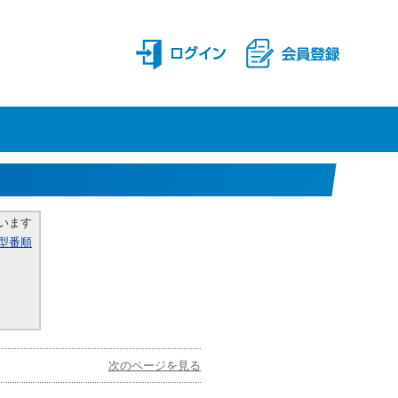
います
型番順
次のページを見る