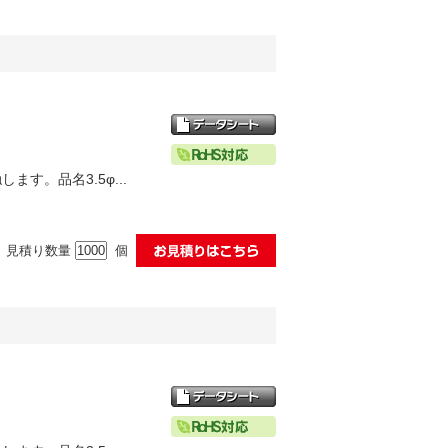
す。品名3.5φ...
見積り数量
個