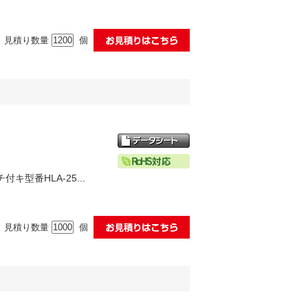
見積り数量
個
型番HLA-25...
見積り数量
個