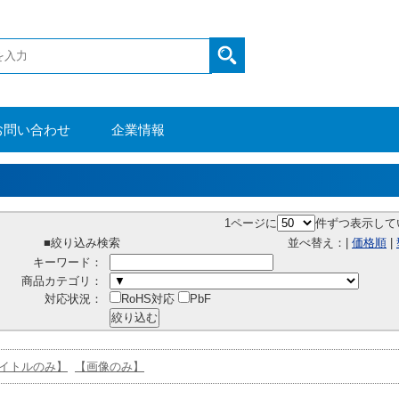
お問い合わせ
企業情報
1ページに
件ずつ表示して
■絞り込み検索
並べ替え：|
価格順
|
キーワード：
商品カテゴリ：
対応状況：
RoHS対応
PbF
イトルのみ】
【画像のみ】