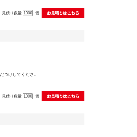
見積り数量
個
づけしてくださ...
見積り数量
個