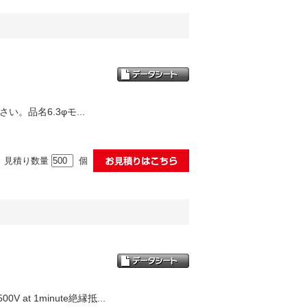
品名6.3φモ...
見積り数量
個
at 1minute絶縁抵...