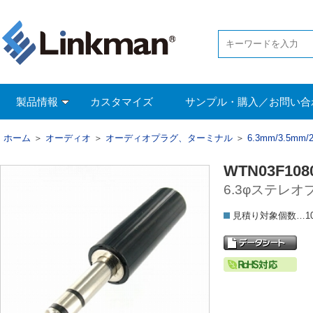
製品情報
カスタマイズ
サンプル・購入／お問い合
ホーム
＞
オーディオ
＞
オーディオプラグ、ターミナル
＞
6.3mm/3.5m
WTN03F108
6.3φステレオ
見積り対象個数…1