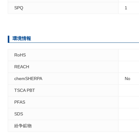
SPQ
1
環境情報
RoHS
REACH
chemSHERPA
No
TSCA PBT
PFAS
SDS
紛争鉱物