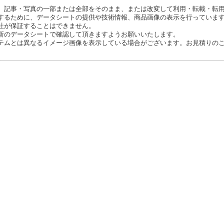
、記事・写真の一部または全部をそのまま、または改変して利用・転載・転
するために、データシートの提供や技術情報、商品画像の表示を行っていま
社が保証することはできません。
新のデータシートで確認して頂きますようお願いいたします。
テムとは異なるイメージ画像を表示している場合がございます。お見積りの