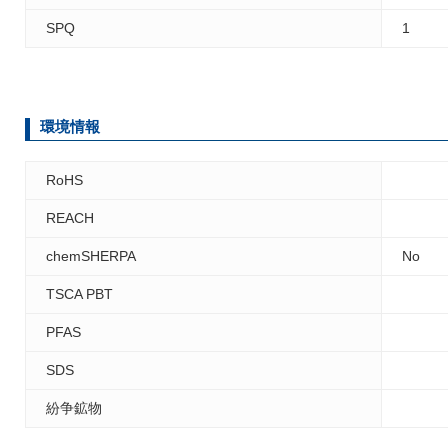
SPQ
1
環境情報
RoHS
REACH
chemSHERPA
No
TSCA PBT
PFAS
SDS
紛争鉱物