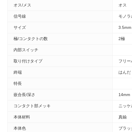
オス/メス
オス
信号線
モノラ
サイズ
3.5mm
極/コンタクトの数
2極
内部スイッチ
取り付けタイプ
フリー
終端
はんだ
特長
嵌合長/深さ
14mm
コンタクト部メッキ
ニッケ
本体材料
真鍮
本体色
ブラッ