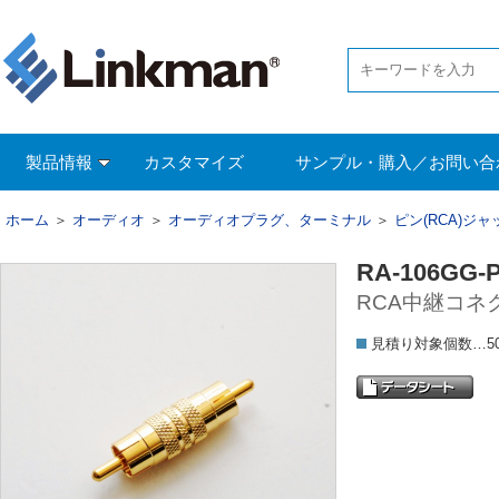
製品情報
カスタマイズ
サンプル・購入／お問い合
ホーム
＞
オーディオ
＞
オーディオプラグ、ターミナル
＞
ピン(RCA)ジ
RA-106GG-
RCA中継コネ
見積り対象個数…5