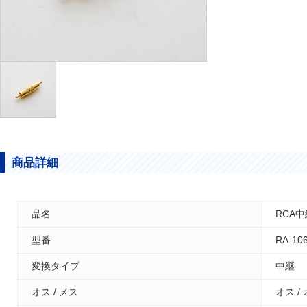
商品詳細
品名
RCA
型番
RA-10
変換タイプ
中継
オス / メス
オス /