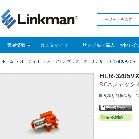
製品情報
カスタマイズ
サンプル・購入／お問い合
ホーム
＞
オーディオ
＞
オーディオプラグ、ターミナル
＞
ピン(RCA)ジ
HLR-3205V
RCAジャック
見積り対象個数…1