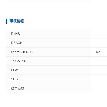
環境情報
RoHS
REACH
chemSHERPA
No
TSCA PBT
PFAS
SDS
紛争鉱物