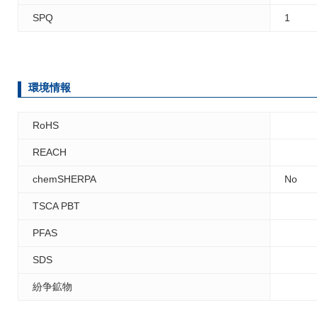
SPQ
1
環境情報
RoHS
REACH
chemSHERPA
No
TSCA PBT
PFAS
SDS
紛争鉱物