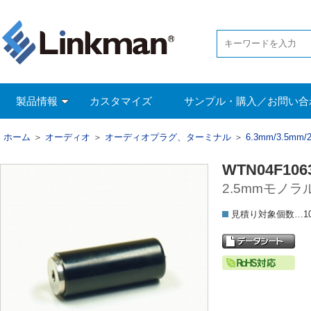
製品情報
カスタマイズ
サンプル・購入／お問い合
ホーム
＞
オーディオ
＞
オーディオプラグ、ターミナル
＞
6.3mm/3.5m
WTN04F106
2.5mmモノ
見積り対象個数…1