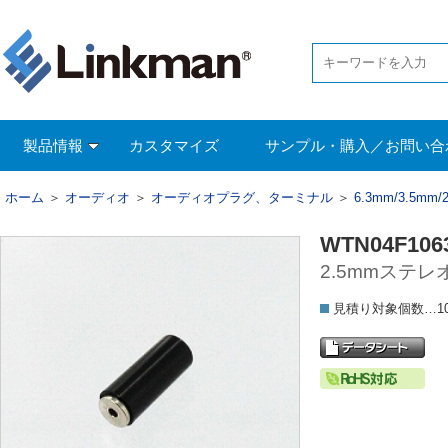
製品情報
カスタマイズ
サンプル・購入／お問い合
ホーム
＞
オーディオ
＞
オーディオプラグ、ターミナル
＞
6.3mm/3.5m
WTN04F106
2.5mmステ
見積り対象個数…1