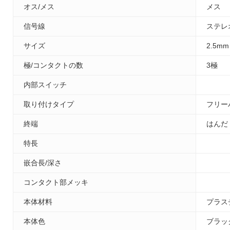
オス/メス
メス
信号線
ステレ
サイズ
2.5mm
極/コンタクトの数
3極
内部スイッチ
取り付けタイプ
フリー
終端
はんだ
特長
嵌合長/深さ
コンタクト部メッキ
本体材料
プラス
本体色
ブラッ