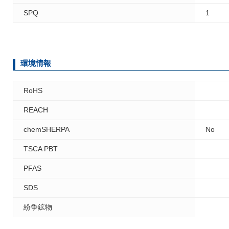
SPQ
1
環境情報
RoHS
REACH
chemSHERPA
No
TSCA PBT
PFAS
SDS
紛争鉱物