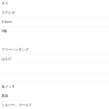
オス
ステレオ
3.5mm
3極
フリーハンギング
はんだ
金メッキ
真鍮
シルバー、ゴールド