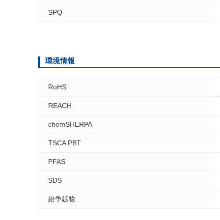
SPQ
環境情報
RoHS
REACH
chemSHERPA
TSCA PBT
PFAS
SDS
紛争鉱物