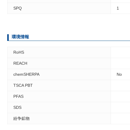
SPQ
1
環境情報
RoHS
REACH
chemSHERPA
No
TSCA PBT
PFAS
SDS
紛争鉱物