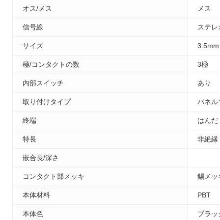
オス/メス
メス
信号線
ステレ
サイズ
3.5mm
極/コンタクトの数
3極
内部スイッチ
あり
取り付けタイプ
パネル
終端
はんだ
特長
非絶縁
嵌合長/深さ
コンタクト部メッキ
錫メッ
本体材料
PBT
本体色
ブラッ