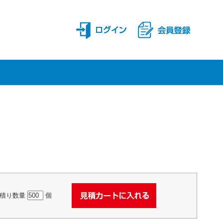
積り数量
個