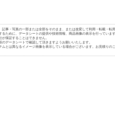
、記事・写真の一部または全部をそのまま、または改変して利用・転載・転
するために、データシートの提供や技術情報、商品画像の表示を行っていま
社が保証することはできません。
新のデータシートで確認して頂きますようお願いいたします。
テムとは異なるイメージ画像を表示している場合がございます。お見積りの