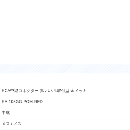
RCA中継コネクター 赤 パネル取付型 金メッキ
RA-105GG-POM-RED
中継
メス / メス