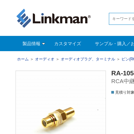
製品情報
カスタマイズ
サンプル・購入／
ホーム
＞
オーディオ
＞
オーディオプラグ、ターミナル
＞
ピン(
RA-10
RCA中
見積り対象