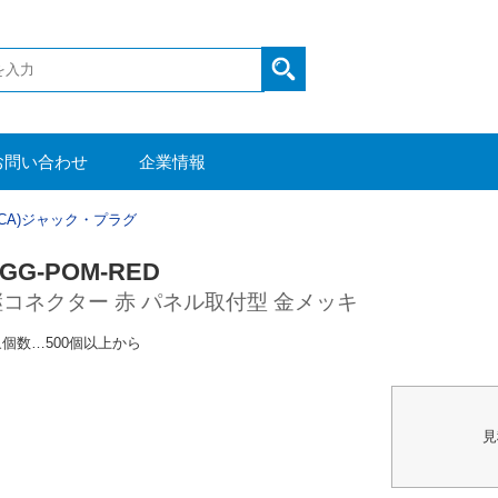
お問い合わせ
企業情報
RCA)ジャック・プラグ
5GG-POM-RED
継コネクター 赤 パネル取付型 金メッキ
個数…500個以上から
見