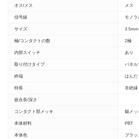
オス/メス
メス
信号線
モノラ
サイズ
3.5mm
極/コンタクトの数
2極
内部スイッチ
あり
取り付けタイプ
パネル
終端
はんだ
特長
非絶縁
嵌合長/深さ
コンタクト部メッキ
錫メッ
本体材料
PBT
本体色
ブラッ