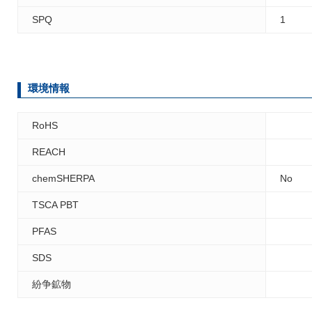
SPQ
1
環境情報
RoHS
REACH
chemSHERPA
No
TSCA PBT
PFAS
SDS
紛争鉱物