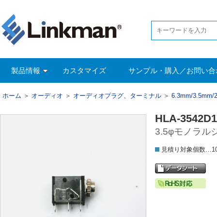
製品情報
カスタマイズ
サンプル・購入／お問い合
ホーム
＞
オーディオ
＞
オーディオプラグ、ターミナル
＞
6.3mm/3.5m
HLA-3542D1
3.5φモノラ
見積り対象個数…1