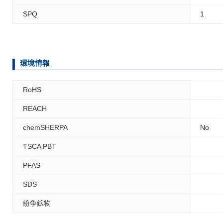
SPQ
1
環境情報
RoHS
REACH
chemSHERPA
No
TSCA PBT
PFAS
SDS
紛争鉱物