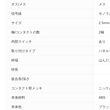
オス/メス
メス
信号線
モノラ
サイズ
2.5mm
極/コンタクトの数
2極
内部スイッチ
あり
取り付けタイプ
パネル
終端
はんだ
特長
嵌合長/深さ
コンタクト部メッキ
ニッケ
本体材料
ABS
本体色
ブラッ