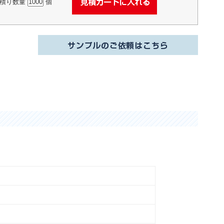
積り数量
個