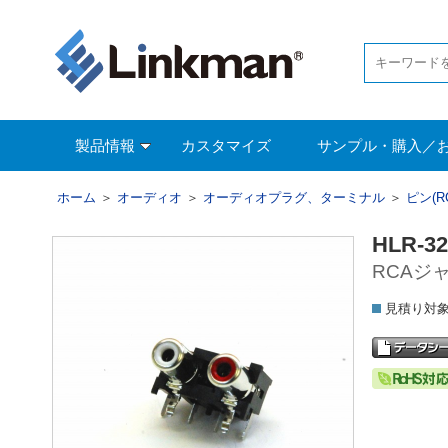
製品情報
カスタマイズ
サンプル・購入／
ホーム
＞
オーディオ
＞
オーディオプラグ、ターミナル
＞
ピン(
HLR-3
RCAジ
見積り対象