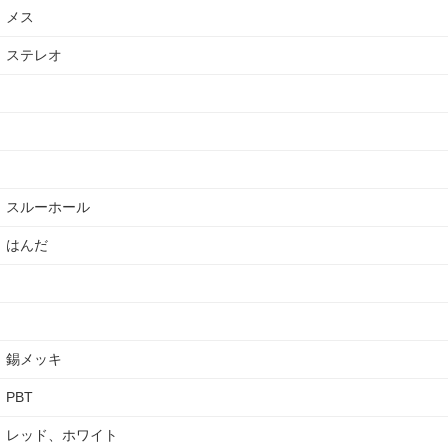
メス
ステレオ
スルーホール
はんだ
錫メッキ
PBT
レッド、ホワイト