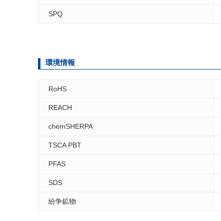
SPQ
環境情報
RoHS
REACH
chemSHERPA
TSCA PBT
PFAS
SDS
紛争鉱物