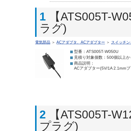
1
【ATS005T-W
ラグ)
電気部品
＞
ACアダプタ、ACアダプター
＞
スイッチン
型番：ATS005T-W050U
見積り対象個数：500個以上か
商品説明：
ACアダプター(5V/1A 2.1m
2
【ATS005T-W1
プラグ)