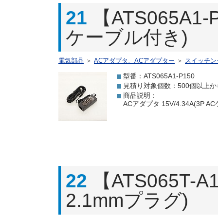
21
【ATS065A1-
ケーブル付き)
電気部品
＞
ACアダプタ、ACアダプター
＞
スイッチン
型番：ATS065A1-P150
見積り対象個数：500個以上か
商品説明：
ACアダプタ 15V/4.34A(3
22
【ATS065T-A
2.1mmプラグ)