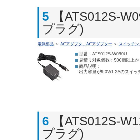
5
【ATS012S-W
プラグ)
電気部品
＞
ACアダプタ、ACアダプター
＞
スイッチン
型番：ATS012S-W090U
見積り対象個数：500個以上か
商品説明：
出力容量が9.0V/1.2Aのス
6
【ATS012S-W
プラグ)