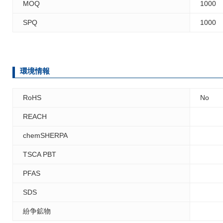
MOQ
1000
SPQ
1000
環境情報
RoHS
No
REACH
chemSHERPA
TSCA PBT
PFAS
SDS
紛争鉱物