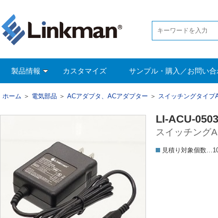
製品情報
カスタマイズ
サンプル・購入／お問い合
ホーム
＞
電気部品
＞
ACアダプタ、ACアダプター
＞
スイッチングタイプ
LI-ACU-050
スイッチングACア
見積り対象個数…1