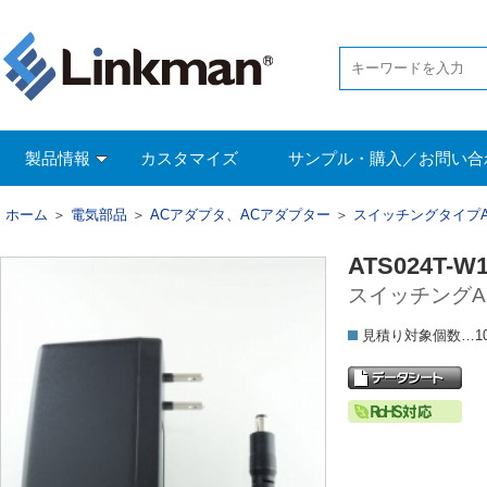
製品情報
カスタマイズ
サンプル・購入／お問い合
ホーム
＞
電気部品
＞
ACアダプタ、ACアダプター
＞
スイッチングタイプ
ATS024T-W
スイッチングAC
見積り対象個数…1