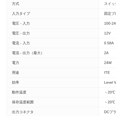
方式
スイッ
入力タイプ
固定ブ
電圧 - 入力
100-2
電圧 - 出力
12V
電流 - 入力
0.58A
電流 - 出力（最大）
2A
電力
24W
用途
ITE
効率
Level V
動作温度
－20℃
保存温度範囲
－20℃
出力コネクタ
DCプ