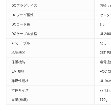
DCプラグサイズ
内径：φ
DCプラグ極性
センタ
DCコード長
1.5m
DCケーブル規格
UL246
ACケーブル
なし
承認機関
JET-P
保護機能
過電流
EMI規格
FCC C
難燃性規格
UL 94V
本体サイズ
72(L) 
重量(標準)
170g