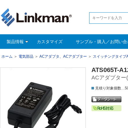
製品情報
カスタマイズ
サンプル・購入／お問い合
ホーム
＞
電気部品
＞
ACアダプタ、ACアダプター
＞
スイッチングタイプ
ATS065T-A1
ACアダプター(1
見積り対象個数…5