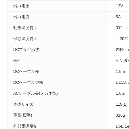
出力電圧
12V
出力電流
5A
動作温度範囲
0℃～＋
保存温度範囲
－20℃
DCプラグ形状
内径：
極性
センタ
DCケーブル長
1.5m
DCケーブル規格
UL118
ACケーブル長(メガネ型)
1.8ｍ
本体サイズ
115(L)
重量(標準)
310g
外部電源規制
DoE Le