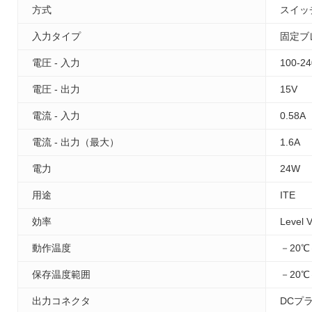
方式
スイッ
入力タイプ
固定ブ
電圧 - 入力
100-2
電圧 - 出力
15V
電流 - 入力
0.58A
電流 - 出力（最大）
1.6A
電力
24W
用途
ITE
効率
Level V
動作温度
－20℃
保存温度範囲
－20℃
出力コネクタ
DCプ