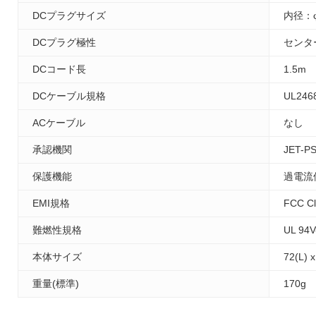
DCプラグサイズ
内径：φ
DCプラグ極性
センタ
DCコード長
1.5m
DCケーブル規格
UL246
ACケーブル
なし
承認機関
JET-P
保護機能
過電流
EMI規格
FCC C
難燃性規格
UL 94V
本体サイズ
72(L) 
重量(標準)
170g