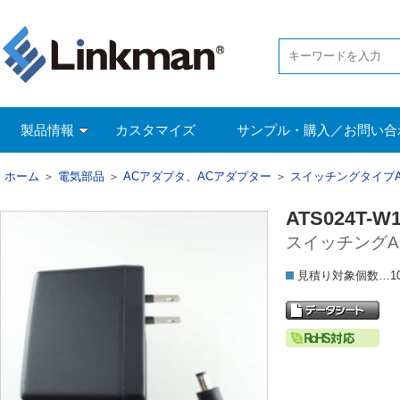
製品情報
カスタマイズ
サンプル・購入／お問い合
ホーム
＞
電気部品
＞
ACアダプタ、ACアダプター
＞
スイッチングタイプ
ATS024T-W
スイッチングAC
見積り対象個数…1