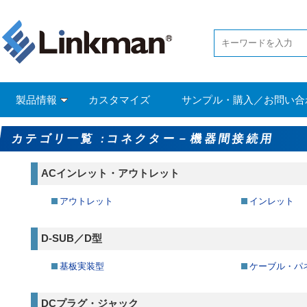
製品情報
カスタマイズ
サンプル・購入／お問い合
カテゴリ一覧 :コネクター－機器間接続用
ACインレット・アウトレット
アウトレット
インレット
D-SUB／D型
基板実装型
ケーブル・パ
DCプラグ・ジャック