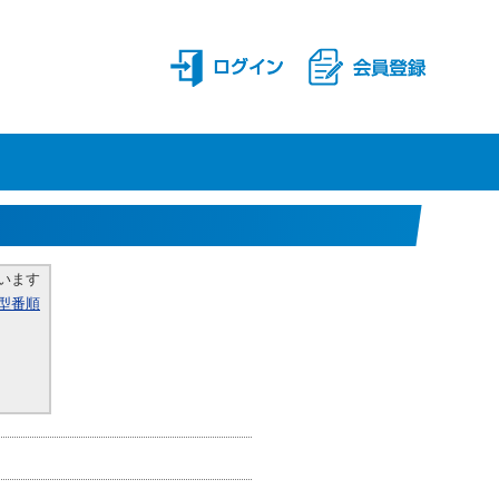
います
型番順