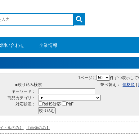
お問い合わせ
企業情報
1ページに
件ずつ表示して
■絞り込み検索
並べ替え：|
価格順
|
キーワード：
商品カテゴリ：
対応状況：
RoHS対応
PbF
イトルのみ】
【画像のみ】