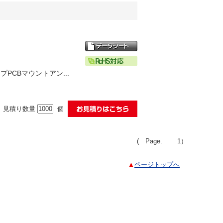
PCBマウントアン...
見積り数量
個
( Page.
1
）
▲
ページトップへ