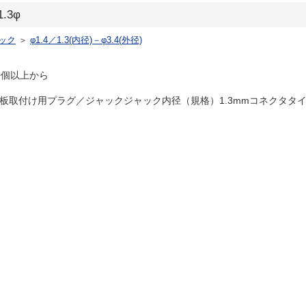
.3φ
ック
＞
φ1.4／1.3(内径)－φ3.4(外径)
0個以上から
m 基板取付け用プラグ／ジャックジャック内径（規格）1.3mmコネクタタイプ