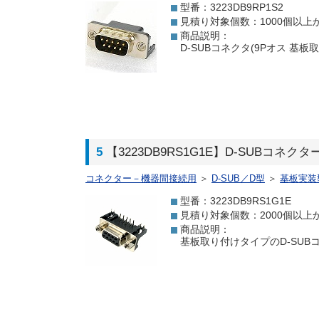
型番：3223DB9RP1S2
見積り対象個数：1000個以上
商品説明：
D-SUBコネクタ(9Pオス 基
5
【3223DB9RS1G1E】D-SUBコネク
コネクター－機器間接続用
＞
D-SUB／D型
＞
基板実装
型番：3223DB9RS1G1E
見積り対象個数：2000個以上
商品説明：
基板取り付けタイプのD-SUB