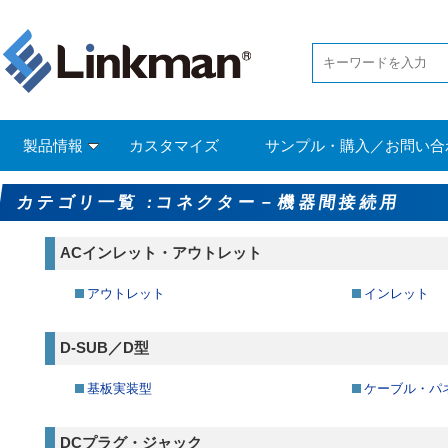
製品情報
カスタマイズ
サンプル・購入／お問い合
カテゴリ一覧 :コネクター－機器間接続用
ACインレット・アウトレット
アウトレット
インレット
D-SUB／D型
基板実装型
ケーブル・パ
DCプラグ・ジャック