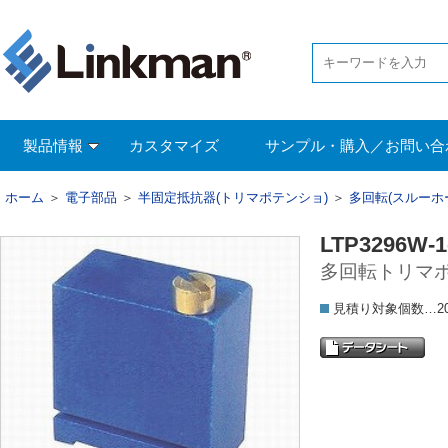
製品情報
カスタマイズ
サンプル・購入／お問い合
ホーム
＞
電子部品
＞
半固定抵抗器(トリマポテンショ)
＞
多回転(スルーホ
LTP3296W-1
多回転トリマポ
見積り対象個数…2