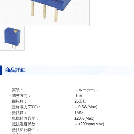
商品詳細
・実装：
スルーホール
・調整方向：
上面
・回転数：
25回転
・定格電力(70℃)：
～0.5W(Max)
・抵抗値：
1MΩ
・抵抗値許容差：
±20%(Max)
・抵抗温度係数：
～±200ppm(Max)
・抵抗変化特性：