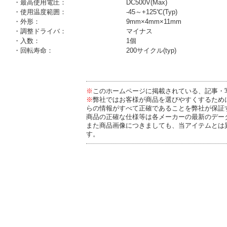
・最高使用電圧：
DC500V(Max)
・使用温度範囲：
-45～+125℃(Typ)
・外形：
9mm×4mm×11mm
・調整ドライバ：
マイナス
・入数：
1個
・回転寿命：
200サイクル(typ)
※
このホームページに掲載されている、記事・
※
弊社ではお客様が商品を選びやすくするため
らの情報がすべて正確であることを弊社が保証
商品の正確な仕様等は各メーカーの最新のデー
また商品画像につきましても、当アイテムとは
す。