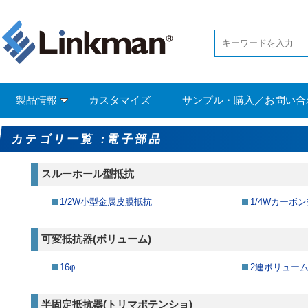
製品情報
カスタマイズ
サンプル・購入／お問い合
カテゴリ一覧 :電子部品
スルーホール型抵抗
1/2W小型金属皮膜抵抗
1/4Wカーボ
可変抵抗器(ボリューム)
16φ
2連ボリュー
半固定抵抗器(トリマポテンショ)