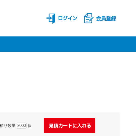
積り数量
個