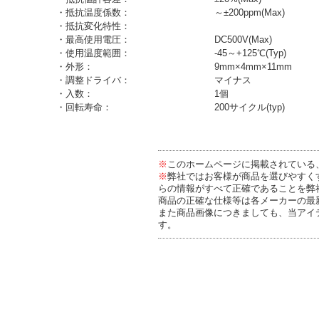
・抵抗温度係数：
～±200ppm(Max)
・抵抗変化特性：
・最高使用電圧：
DC500V(Max)
・使用温度範囲：
-45～+125℃(Typ)
・外形：
9mm×4mm×11mm
・調整ドライバ：
マイナス
・入数：
1個
・回転寿命：
200サイクル(typ)
※
このホームページに掲載されている
※
弊社ではお客様が商品を選びやすく
らの情報がすべて正確であることを弊
商品の正確な仕様等は各メーカーの最
また商品画像につきましても、当アイ
す。