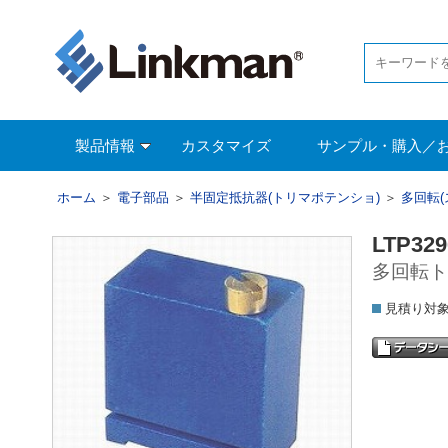
製品情報
カスタマイズ
サンプル・購入／
ホーム
＞
電子部品
＞
半固定抵抗器(トリマポテンショ)
＞
多回転(
LTP329
多回転ト
見積り対象