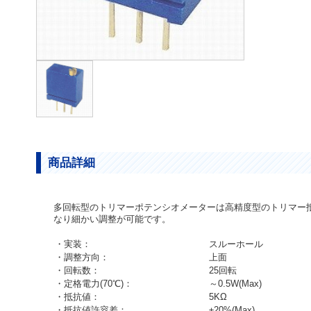
商品詳細
多回転型のトリマーポテンシオメーターは高精度型のトリマー抵
なり細かい調整が可能です。
・実装：
スルーホール
・調整方向：
上面
・回転数：
25回転
・定格電力(70℃)：
～0.5W(Max)
・抵抗値：
5KΩ
・抵抗値許容差：
±20%(Max)