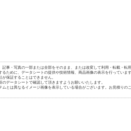
、記事・写真の一部または全部をそのまま、または改変して利用・転載・転
するために、データシートの提供や技術情報、商品画像の表示を行っていま
社が保証することはできません。
新のデータシートで確認して頂きますようお願いいたします。
テムとは異なるイメージ画像を表示している場合がございます。お見積りの