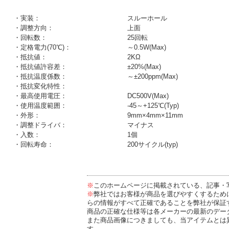
・実装：
スルーホール
・調整方向：
上面
・回転数：
25回転
・定格電力(70℃)：
～0.5W(Max)
・抵抗値：
2KΩ
・抵抗値許容差：
±20%(Max)
・抵抗温度係数：
～±200ppm(Max)
・抵抗変化特性：
・最高使用電圧：
DC500V(Max)
・使用温度範囲：
-45～+125℃(Typ)
・外形：
9mm×4mm×11mm
・調整ドライバ：
マイナス
・入数：
1個
・回転寿命：
200サイクル(typ)
※
このホームページに掲載されている、記事・
※
弊社ではお客様が商品を選びやすくするため
らの情報がすべて正確であることを弊社が保証
商品の正確な仕様等は各メーカーの最新のデー
また商品画像につきましても、当アイテムとは
す。