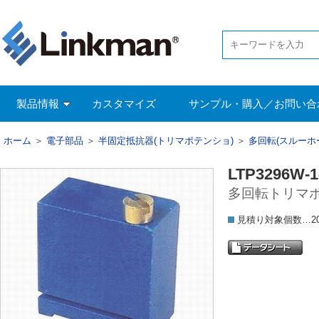
製品情報
カスタマイズ
サンプル・購入／お問い合
ホーム
＞
電子部品
＞
半固定抵抗器(トリマポテンショ)
＞
多回転(スルーホ
LTP3296W-1
多回転トリマポ
見積り対象個数…2