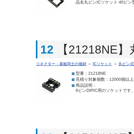
品名丸ピンICソケット 40ピン型番
12
【21218NE
コネクター－基板同士の接続
＞
ICソケット
＞
丸ピン式
型番：21218NE
見積り対象個数：12000個以
商品説明：
8ピンDIPIC用のソケットで