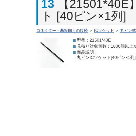
13
【21501*4
ト [40ピン×1列]
コネクター－基板同士の接続
＞
ICソケット
＞
丸ピン式
型番：21501*40E
見積り対象個数：1000個以上
商品説明：
丸ピンICソケット[40ピン×1列