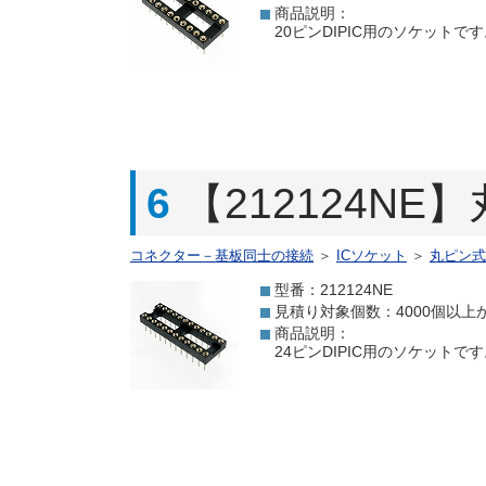
商品説明：
20ピンDIPIC用のソケット
6
【212124NE
コネクター－基板同士の接続
＞
ICソケット
＞
丸ピン式
型番：212124NE
見積り対象個数：4000個以上
商品説明：
24ピンDIPIC用のソケット