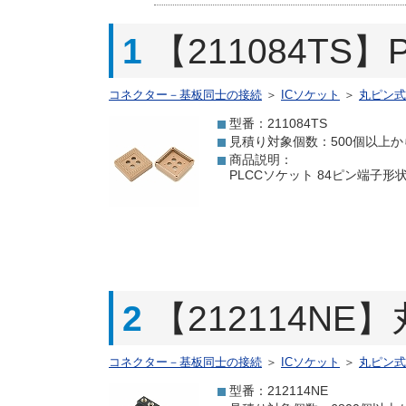
1
【211084TS
コネクター－基板同士の接続
＞
ICソケット
＞
丸ピン式
型番：211084TS
見積り対象個数：500個以上か
商品説明：
PLCCソケット 84ピン端子形状
2
【212114NE
コネクター－基板同士の接続
＞
ICソケット
＞
丸ピン式
型番：212114NE