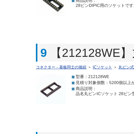
商品説明：
28ピンDIPIC用のソケット
9
【212128WE
コネクター－基板同士の接続
＞
ICソケット
＞
丸ピン式
型番：212128WE
見積り対象個数：5200個以上
商品説明：
品名丸ピンICソケット 28ピン型番