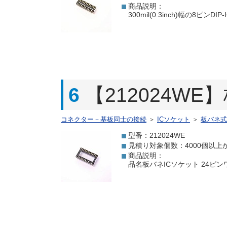
商品説明：
300mil(0.3inch)幅の
6
【212024W
コネクター－基板同士の接続
＞
ICソケット
＞
板バネ式
型番：212024WE
見積り対象個数：4000個以上
商品説明：
品名板バネICソケット 24ピンワイ