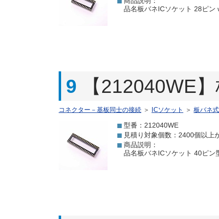
商品説明：
品名板バネICソケット 28ピン wi
9
【212040WE
コネクター－基板同士の接続
＞
ICソケット
＞
板バネ式
型番：212040WE
見積り対象個数：2400個以上
商品説明：
品名板バネICソケット 40ピン型番