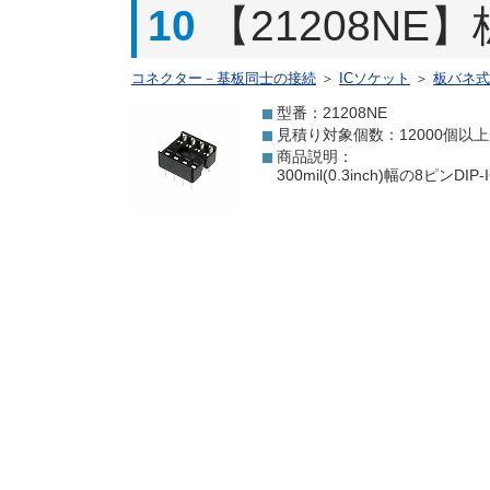
10
【21208NE
コネクター－基板同士の接続
＞
ICソケット
＞
板バネ式
型番：21208NE
見積り対象個数：12000個以
商品説明：
300mil(0.3inch)幅の