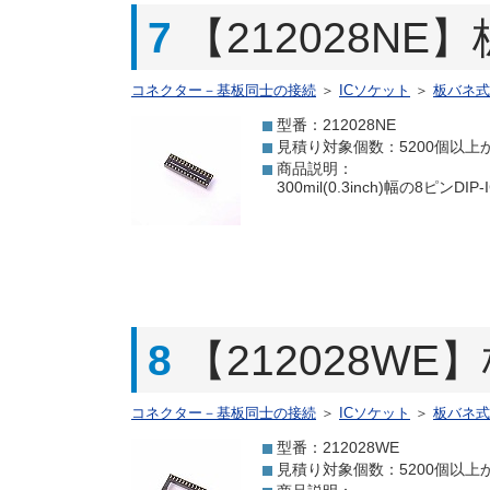
7
【212028NE
コネクター－基板同士の接続
＞
ICソケット
＞
板バネ式
型番：212028NE
見積り対象個数：5200個以上
商品説明：
300mil(0.3inch)幅の
8
【212028WE
コネクター－基板同士の接続
＞
ICソケット
＞
板バネ式
型番：212028WE
見積り対象個数：5200個以上