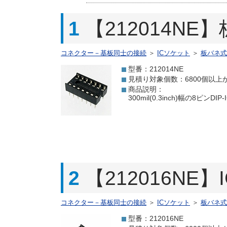
1
【212014NE
コネクター－基板同士の接続
＞
ICソケット
＞
板バネ式
型番：212014NE
見積り対象個数：6800個以上
商品説明：
300mil(0.3inch)幅の
2
【212016NE
コネクター－基板同士の接続
＞
ICソケット
＞
板バネ式
型番：212016NE