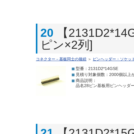
20
【2131D2*
ピン×2列]
コネクター－基板同士の接続
＞
ピンヘッダー・ソケッ
型番：2131D2*14GSE
見積り対象個数：2000個以上
商品説明：
品名28ピン基板用ピンヘッダー[
21
【2131D2*