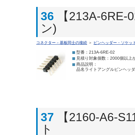
36
【213A-6R
ン)
コネクター－基板同士の接続
＞
ピンヘッダー・ソケッ
型番：213A-6RE-02
見積り対象個数：2000個以上
商品説明：
品名ライトアングルピンヘッダ(6
37
【2160-A6-
ト