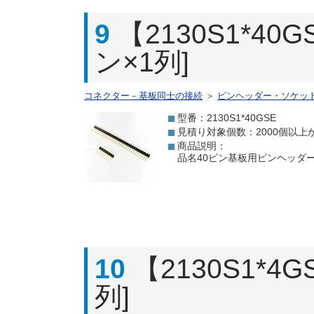
9
【2130S1*4
ン×1列]
コネクター－基板同士の接続
＞
ピンヘッダー・ソケッ
型番：2130S1*40GSE
見積り対象個数：2000個以上
商品説明：
品名40ピン基板用ピンヘッダー[
10
【2130S1*
列]