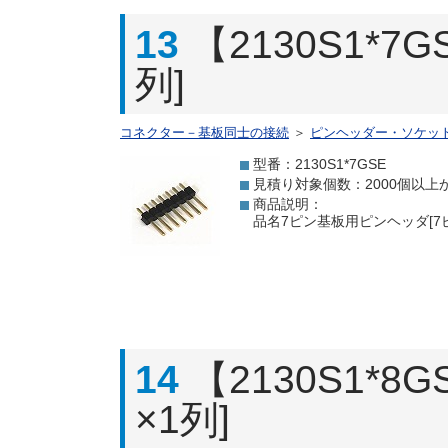
13
【2130S1*
列]
コネクター－基板同士の接続
＞
ピンヘッダー・ソケッ
型番：2130S1*7GSE
見積り対象個数：2000個以上
商品説明：
品名7ピン基板用ピンヘッダ[7ピ
14
【2130S1*
×1列]