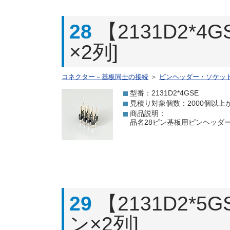
28
【2131D2*
×2列]
コネクター－基板同士の接続
＞
ピンヘッダー・ソケッ
型番：2131D2*4GSE
見積り対象個数：2000個以上
商品説明：
品名28ピン基板用ピンヘッダー[
29
【2131D2*
ン×2列]