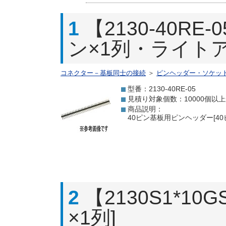
1
【2130-40R
ン×1列・ライト
コネクター－基板同士の接続
＞
ピンヘッダー・ソケッ
型番：2130-40RE-05
見積り対象個数：10000個以
商品説明：
40ピン基板用ピンヘッダー[4
2
【2130S1*1
×1列]