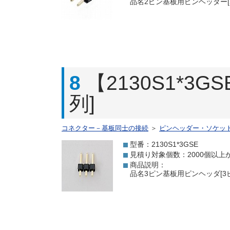
品名2ピン基板用ピンヘッダー[2
8
【2130S1*3
列]
コネクター－基板同士の接続
＞
ピンヘッダー・ソケッ
型番：2130S1*3GSE
見積り対象個数：2000個以上
商品説明：
品名3ピン基板用ピンヘッダ[3ピ