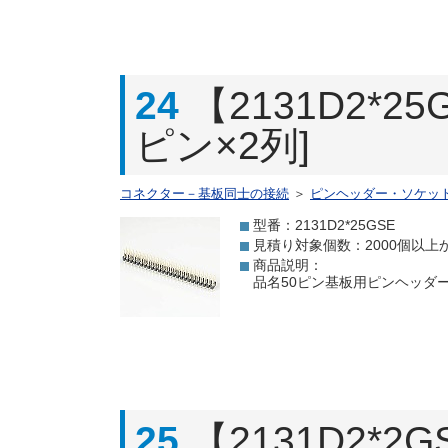
24
【2131D2*
ピン×2列]
コネクター－基板同士の接続
＞
ピンヘッダー・ソケッ
型番：2131D2*25GSE
見積り対象個数：2000個以上
商品説明：
品名50ピン基板用ピンヘッダー[
25
【2131D2*