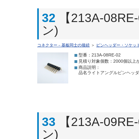
32
【213A-08
ン)
コネクター－基板同士の接続
＞
ピンヘッダー・ソケッ
型番：213A-08RE-02
見積り対象個数：2000個以上
商品説明：
品名ライトアングルピンヘッダ 8
33
【213A-09
ン)