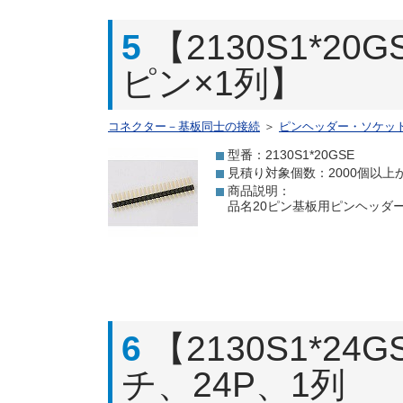
5
【2130S1*2
ピン×1列】
コネクター－基板同士の接続
＞
ピンヘッダー・ソケッ
型番：2130S1*20GSE
見積り対象個数：2000個以上
商品説明：
品名20ピン基板用ピンヘッダー 
6
【2130S1*2
チ、24P、1列