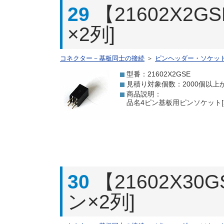
29
【21602X2
×2列]
コネクター－基板同士の接続
＞
ピンヘッダー・ソケッ
型番：21602X2GSE
見積り対象個数：2000個以上
商品説明：
品名4ピン基板用ピンソケット[2
30
【21602X3
ン×2列]