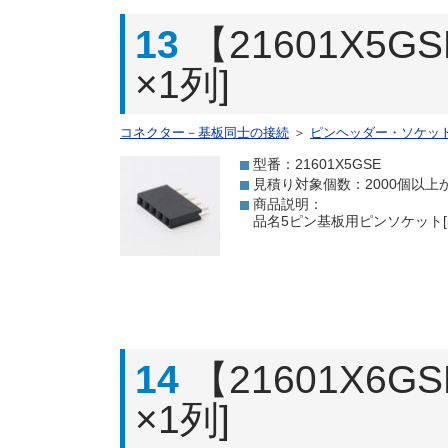
13
【21601X5
×1列]
コネクター－基板同士の接続
＞
ピンヘッダー・ソケッ
型番：21601X5GSE
見積り対象個数：2000個以上
商品説明：
品名5ピン基板用ピンソケット[5
14
【21601X6
×1列]