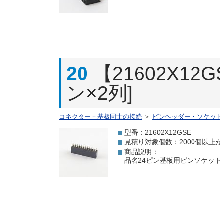
20
【21602X1
ン×2列]
コネクター－基板同士の接続
＞
ピンヘッダー・ソケッ
型番：21602X12GSE
見積り対象個数：2000個以上
商品説明：
品名24ピン基板用ピンソケット[