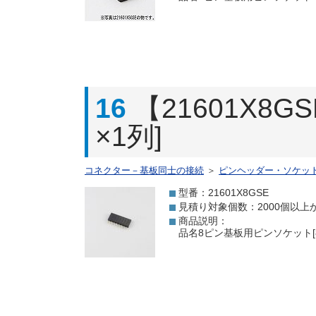
16
【21601X8
×1列]
コネクター－基板同士の接続
＞
ピンヘッダー・ソケッ
型番：21601X8GSE
見積り対象個数：2000個以上
商品説明：
品名8ピン基板用ピンソケット[8