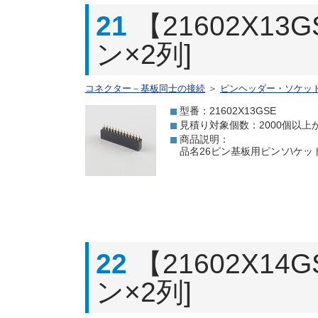
21
【21602X1
ン×2列]
コネクター－基板同士の接続
＞
ピンヘッダー・ソケッ
型番：21602X13GSE
見積り対象個数：2000個以上
商品説明：
品名26ピン基板用ピンソ\ケット
22
【21602X1
ン×2列]