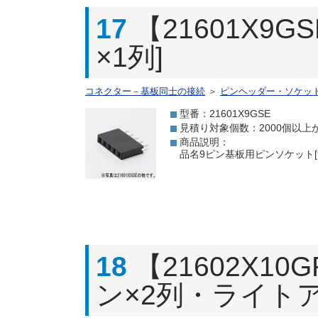
17
【21601X9
×1列]
コネクター－基板同士の接続
＞
ピンヘッダー・ソケッ
型番：21601X9GSE
見積り対象個数：2000個以上
商品説明：
品名9ピン基板用ピンソケット[9
18
【21602X1
ン×2列・ライト