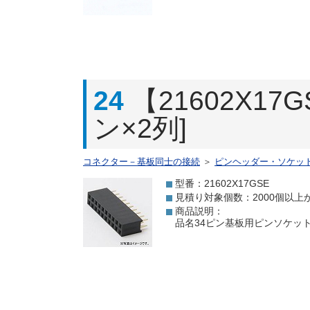
24
【21602X1
ン×2列]
コネクター－基板同士の接続
＞
ピンヘッダー・ソケッ
型番：21602X17GSE
見積り対象個数：2000個以上
商品説明：
品名34ピン基板用ピンソケット[