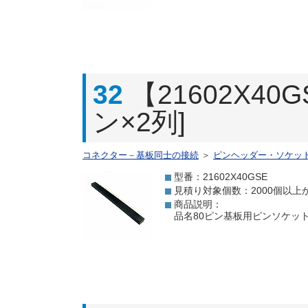
32
【21602X4
ン×2列]
コネクター－基板同士の接続
＞
ピンヘッダー・ソケッ
型番：21602X40GSE
見積り対象個数：2000個以上
商品説明：
品名80ピン基板用ピンソケット[