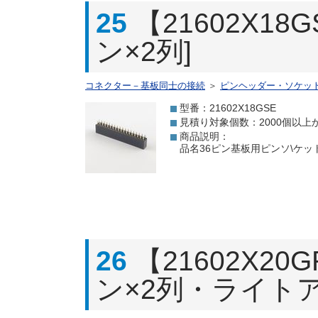
25
【21602X1
ン×2列]
コネクター－基板同士の接続
＞
ピンヘッダー・ソケッ
型番：21602X18GSE
見積り対象個数：2000個以上
商品説明：
品名36ピン基板用ピンソ\ケット
26
【21602X2
ン×2列・ライト