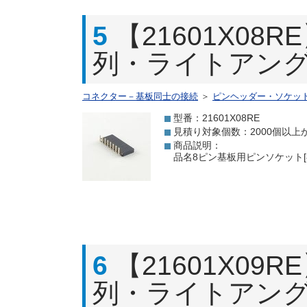
5
【21601X08
列・ライトアング
コネクター－基板同士の接続
＞
ピンヘッダー・ソケッ
型番：21601X08RE
見積り対象個数：2000個以上
商品説明：
品名8ピン基板用ピンソケット[8
6
【21601X09
列・ライトアング