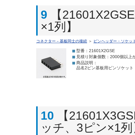
9
【21601X2
×1列】
コネクター－基板同士の接続
＞
ピンヘッダー・ソケッ
型番：21601X2GSE
見積り対象個数：2000個以上
商品説明：
品名2ピン基板用ピンソケット 【
10
【21601X3
ッチ、3ピン×1列