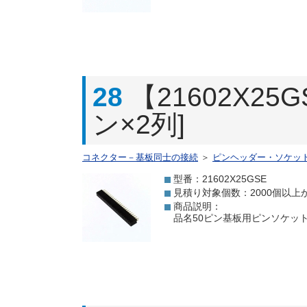
28
【21602X2
ン×2列]
コネクター－基板同士の接続
＞
ピンヘッダー・ソケッ
型番：21602X25GSE
見積り対象個数：2000個以上
商品説明：
品名50ピン基板用ピンソケット[