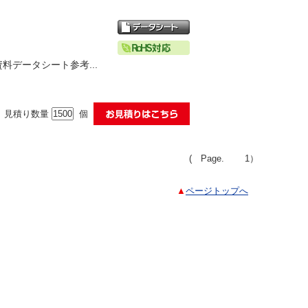
資料データシート参考...
見積り数量
個
( Page.
1
）
▲
ページトップへ