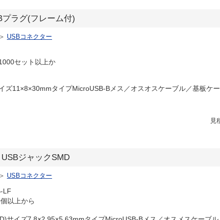
SBプラグ(フレーム付)
＞
USBコネクター
000セット以上か
ズ11×8×30mmタイプMicroUSB-Bメス／オスオスケーブル／基板ケー
見
クロUSBジャックSMD
＞
USBコネクター
-LF
0個以上から
D)サイズ7.8×2.95×5.63mmタイプMicroUSB-Bメス／オスメスケーブ