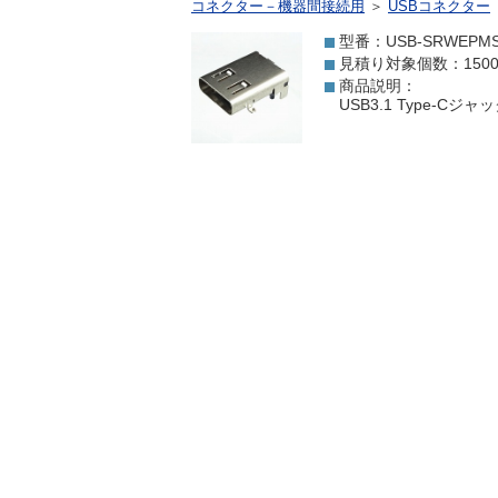
コネクター－機器間接続用
＞
USBコネクター
型番：USB-SRWEPMSR
見積り対象個数：150
商品説明：
USB3.1 Type-