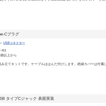
ype-Cプラグ
＞
USBコネクター
-R3
0個以上から
ラグの組み立てキットです。ケーブルははんだ付けします。絶縁カバーは付属し
F】USB タイプCジャック 表面実装