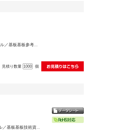
ル／基板基板参考...
見積り数量
個
ル／基板基板技術資...