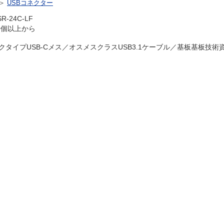
＞
USBコネクター
-24C-LF
0個以上から
CジャックタイプUSB-Cメス／オスメスクラスUSB3.1ケーブル／基板基板技術