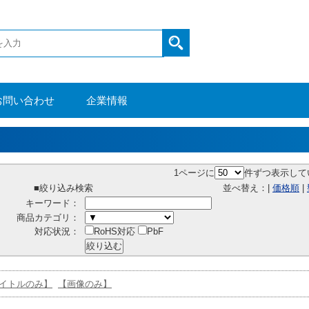
お問い合わせ
企業情報
1ページに
件ずつ表示して
■絞り込み検索
並べ替え：|
価格順
|
キーワード：
商品カテゴリ：
対応状況：
RoHS対応
PbF
イトルのみ】
【画像のみ】