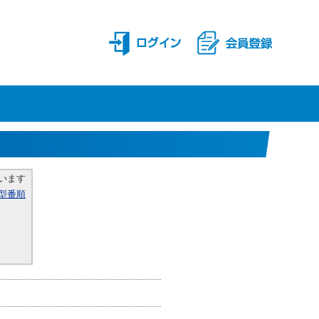
います
型番順