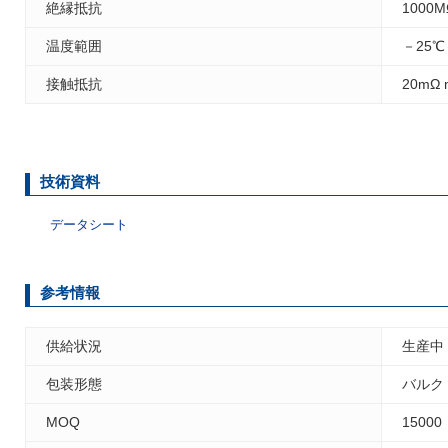
絶縁抵抗
1000M
温度範囲
－25℃
接触抵抗
20mΩ 
技術資料
データシート
参考情報
供給状況
生産中
包装形態
バルク
MOQ
15000