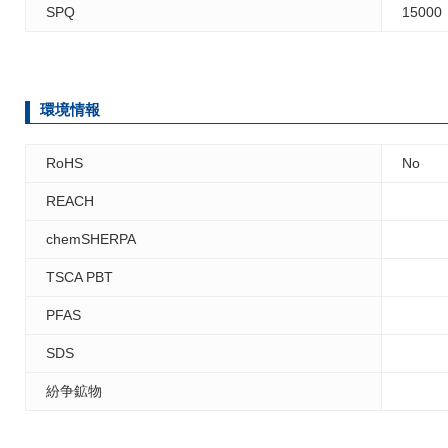
SPQ
15000
環境情報
RoHS
No
REACH
chemSHERPA
TSCA PBT
PFAS
SDS
紛争鉱物