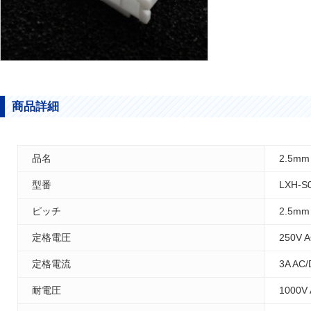
商品詳細
品名
2.5m
型番
LXH-S
ピッチ
2.5mm
定格電圧
250V 
定格電流
3A AC
耐電圧
1000V 