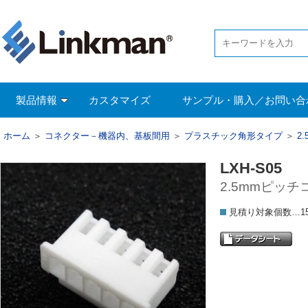
製品情報
カスタマイズ
サンプル・購入／お問い合
ホーム
＞
コネクター－機器内、基板間用
＞
プラスチック角形タイプ
＞
2
LXH-S05
2.5mmピッチ
見積り対象個数…15