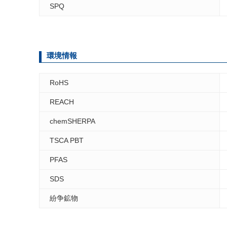
SPQ
環境情報
RoHS
REACH
chemSHERPA
TSCA PBT
PFAS
SDS
紛争鉱物