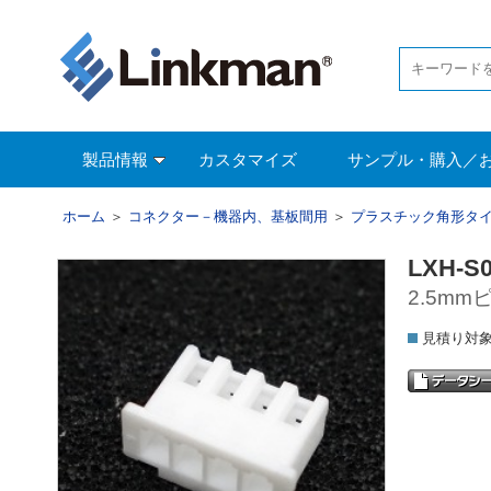
製品情報
カスタマイズ
サンプル・購入／
ホーム
＞
コネクター－機器内、基板間用
＞
プラスチック角形タ
LXH-S
2.5m
見積り対象