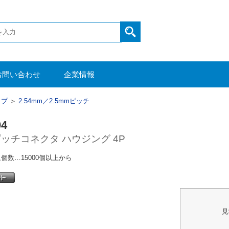
お問い合わせ
企業情報
イプ
＞
2.54mm／2.5mmピッチ
04
mピッチコネクタ ハウジング 4P
個数…15000個以上から
見