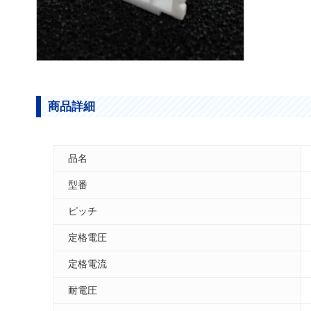
商品詳細
品名
型番
ピッチ
定格電圧
定格電流
耐電圧