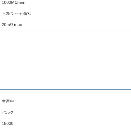
1000MΩ min
－25℃～＋85℃
20mΩ max
生産中
バルク
15000