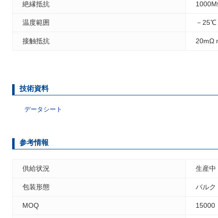
絶縁抵抗
1000M
温度範囲
－25℃
接触抵抗
20mΩ 
技術資料
データシート
参考情報
供給状況
生産中
包装形態
バルク
MOQ
15000