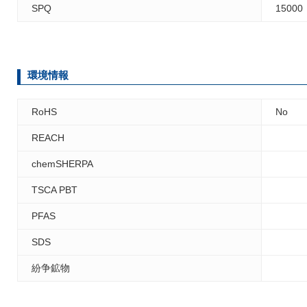
SPQ
15000
環境情報
RoHS
No
REACH
chemSHERPA
TSCA PBT
PFAS
SDS
紛争鉱物