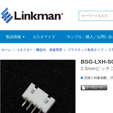
製品情報
カスタマイズ
サンプル・購入／お問い合
ホーム
＞
コネクター－機器内、基板間用
＞
プラスチック角形タイプ
＞
2
BSG-LXH-S
2.5mmピッチ
見積り対象個数…15