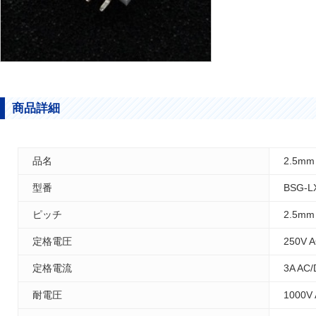
商品詳細
品名
2.5m
型番
BSG-L
ピッチ
2.5mm
定格電圧
250V 
定格電流
3A AC
耐電圧
1000V 