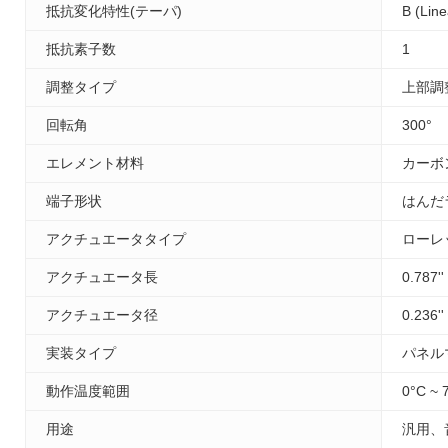
抵抗変化特性(テーパ)
B (Line
抵抗素子数
1
調整タイプ
上部調
回転角
300°
エレメント材料
カーボ
端子形状
はんだ
アクチュエータタイプ
ローレ
アクチュエータ長
0.787'
アクチュエータ径
0.236'
実装タイプ
パネル
動作温度範囲
0°C ~ 
用途
汎用、