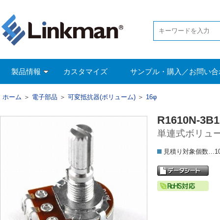
製品情報
カスタマイズ
サンプル・購入／お問い合
ホーム
＞
電子部品
＞
可変抵抗器(ボリューム)
＞
16φ
R1610N-3B1
単連式ボリューム
見積り対象個数…1