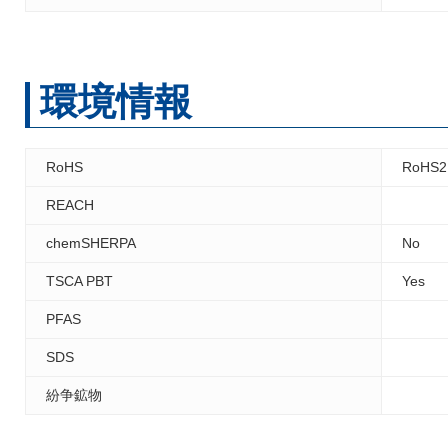
環境情報
RoHS
RoHS2
REACH
chemSHERPA
No
TSCA PBT
Yes
PFAS
SDS
紛争鉱物