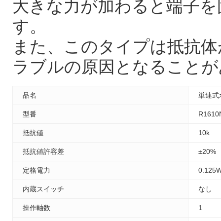
大きな力が加わると端子を
す。
また、このタイプは抵抗体
ラブルの原因となることが
品名
単連式ボ
型番
R1610
抵抗値
10k
抵抗値許容差
±20%
定格電力
0.125
内蔵スイッチ
なし
操作軸数
1