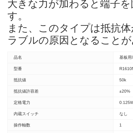
大きな力が加わると端子を
す。
また、このタイプは抵抗体
ラブルの原因となることが
品名
基板用
型番
R1610
抵抗値
50k
抵抗値許容差
±20%
定格電力
0.125
内蔵スイッチ
なし
操作軸数
1