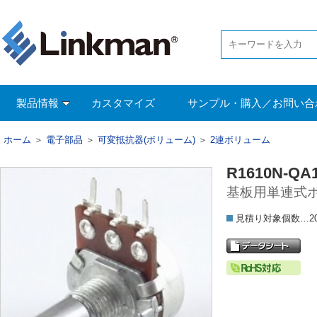
製品情報
カスタマイズ
サンプル・購入／お問い合
ホーム
＞
電子部品
＞
可変抵抗器(ボリューム)
＞
2連ボリューム
R1610N-QA1
基板用単連式ボリ
見積り対象個数…2