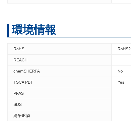
環境情報
RoHS
RoHS2
REACH
chemSHERPA
No
TSCA PBT
Yes
PFAS
SDS
紛争鉱物