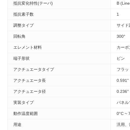
抵抗変化特性(テーパ)
B (Line
抵抗素子数
1
調整タイプ
サイド
回転角
300°
エレメント材料
カーボ
端子形状
ピン
アクチュエータタイプ
フラッ
アクチュエータ長
0.591'
アクチュエータ径
0.236'
実装タイプ
パネル
動作温度範囲
0°C ~ 
用途
汎用、