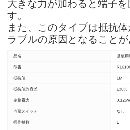
大きな力が加わると端子を
す。
また、このタイプは抵抗体
ラブルの原因となることが
品名
基板用
型番
R1610
抵抗値
1M
抵抗値許容差
±30%
定格電力
0.125
内蔵スイッチ
なし
操作軸数
1