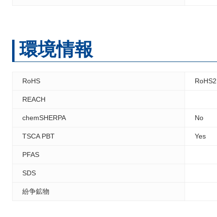
環境情報
RoHS
RoHS2
REACH
chemSHERPA
No
TSCA PBT
Yes
PFAS
SDS
紛争鉱物