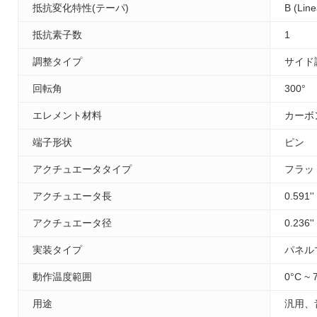
抵抗変化特性(テーパ)
B (Line
抵抗素子数
1
調整タイプ
サイド
回転角
300°
エレメント材料
カーボ
端子形状
ピン
アクチュエータタイプ
フラッ
アクチュエータ長
0.591'
アクチュエータ径
0.236'
実装タイプ
パネル
動作温度範囲
0°C ~ 
用途
汎用、