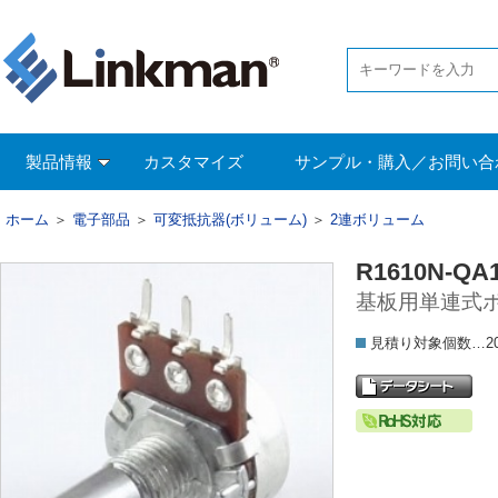
製品情報
カスタマイズ
サンプル・購入／お問い合
ホーム
＞
電子部品
＞
可変抵抗器(ボリューム)
＞
2連ボリューム
R1610N-QA1
基板用単連式ボ
見積り対象個数…2