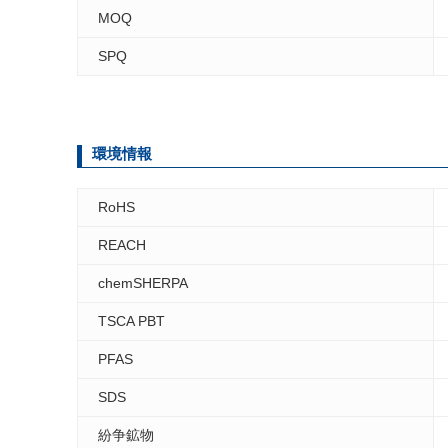
MOQ
SPQ
環境情報
RoHS
REACH
chemSHERPA
TSCA PBT
PFAS
SDS
紛争鉱物