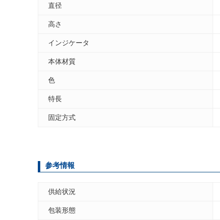
直径
高さ
インジケータ
本体材質
色
特長
固定方式
参考情報
供給状況
包装形態