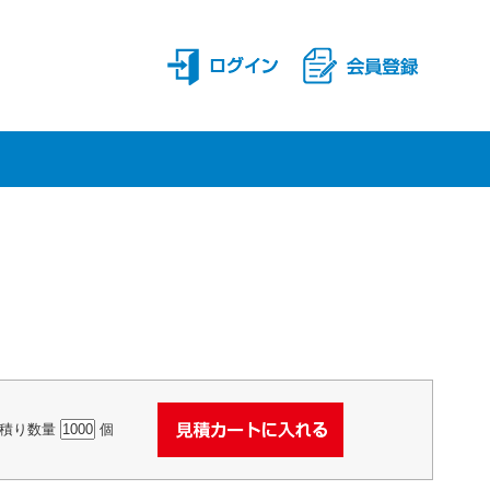
積り数量
個