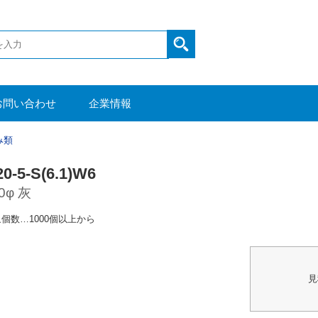
お問い合わせ
企業情報
み類
0-5-S(6.1)W6
0φ 灰
個数…1000個以上から
見