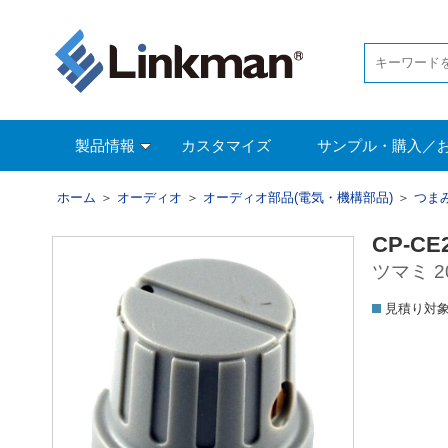
製品情報
カスタマイズ
サンプル・購入／
ホーム
＞
オーディオ
＞
オーディオ部品(電気・機構部品)
＞
つま
CP-CE2
ツマミ 2
見積り対象