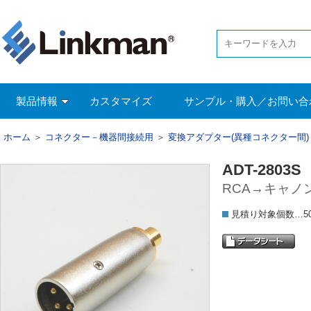
製品情報
カスタマイズ
サンプル・購入／お問い合
ホーム
＞
コネクター－機器間接続用
＞
変換アダプター(異種コネクター間)
ADT-2803S
RCA→キャノ
見積り対象個数…5