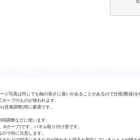
見
メージ写真は同じでも軸の長さに違いがあることがあるので仕様(数値)
Cカーブのものが使われます。
ル(音量調整)用に最適です。
利得調整などに使います。
Ω、Aカーブ)です。パネル取り付け形です。
るので特に注意します。
ぎるなどで端子に大きな力が加わると端子を固定しているハトメが緩み