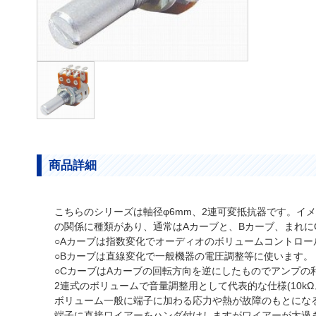
商品詳細
こちらのシリーズは軸径φ6mm、2連可変抵抗器です。イ
の関係に種類があり、通常はAカーブと、Bカーブ、まれに
○Aカーブは指数変化でオーディオのボリュームコントロー
○Bカーブは直線変化で一般機器の電圧調整等に使います。
○CカーブはAカーブの回転方向を逆にしたものでアンプの
2連式のボリュームで音量調整用として代表的な仕様(10k
ボリューム一般に端子に加わる応力や熱が故障のもとにな
端子に直接ワイアーをハンダ付けしますがワイアーが太過