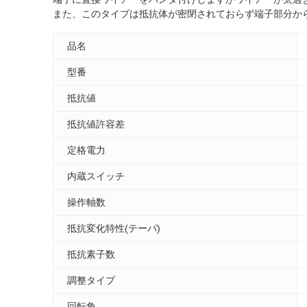
また、このタイプは抵抗体が密閉されておらず端子部分か
品名
型番
抵抗値
抵抗値許容差
定格電力
内蔵スイッチ
操作軸数
抵抗変化特性(テーパ)
抵抗素子数
調整タイプ
回転角