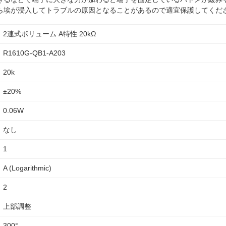
ら埃が浸入してトラブルの原因となることがあるので適宜保護してくだ
2連式ボリューム A特性 20kΩ
R1610G-QB1-A203
20k
±20%
0.06W
なし
1
A (Logarithmic)
2
上部調整
300°