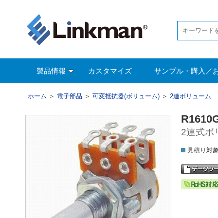
製品情報
カスタマイズ
サンプル・購入／
ホーム
＞
電子部品
＞
可変抵抗器(ボリューム)
＞
2連ボリューム
R1610
2連式ボリ
見積り対象