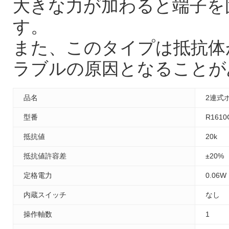
大きな力が加わると端子を
す。
また、このタイプは抵抗体
ラブルの原因となることが
品名
2連式ボ
型番
R1610
抵抗値
20k
抵抗値許容差
±20%
定格電力
0.06W
内蔵スイッチ
なし
操作軸数
1