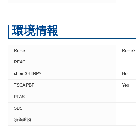
環境情報
RoHS
RoHS2
REACH
chemSHERPA
No
TSCA PBT
Yes
PFAS
SDS
紛争鉱物