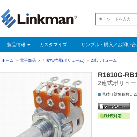
製品情報
カスタマイズ
サンプル・購入／お問い合
ホーム
＞
電子部品
＞
可変抵抗器(ボリューム)
＞
2連ボリューム
R1610G-RB1
2連式ボリューム
見積り対象個数…2