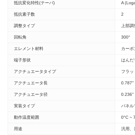
抵抗変化特性(テーパ)
A (Loga
抵抗素子数
2
調整タイプ
上部調
回転角
300°
エレメント材料
カーボ
端子形状
はんだ
アクチュエータタイプ
フラッ
アクチュエータ長
0.787'
アクチュエータ径
0.236'
実装タイプ
パネル
動作温度範囲
0°C ~ 
用途
汎用、