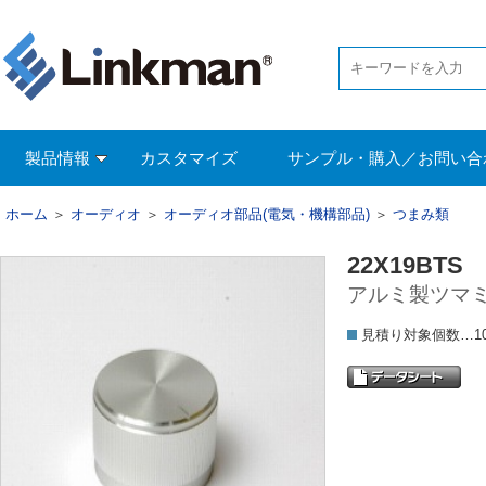
製品情報
カスタマイズ
サンプル・購入／お問い合
ホーム
＞
オーディオ
＞
オーディオ部品(電気・機構部品)
＞
つまみ類
22X19BTS
アルミ製ツマミ 
見積り対象個数…1