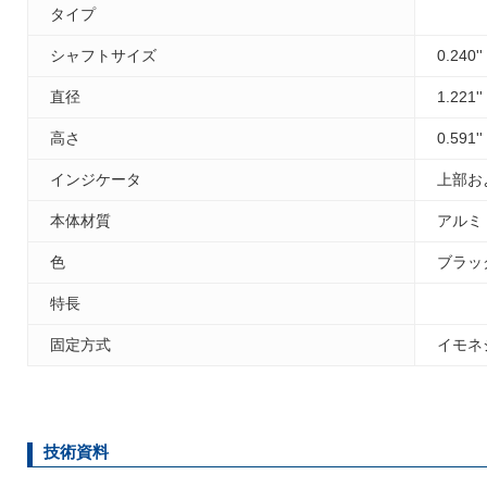
タイプ
シャフトサイズ
0.240'
直径
1.221'
高さ
0.591'
インジケータ
上部お
本体材質
アルミ
色
ブラッ
特長
固定方式
イモネ
技術資料