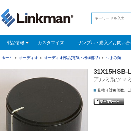
製品情報
カスタマイズ
サンプル・購入／お問い合
ホーム
＞
オーディオ
＞
オーディオ部品(電気・機構部品)
＞
つまみ類
31X15HSB-L
アルミ製ツマミ(
見積り対象個数…1