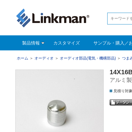
製品情報
カスタマイズ
サンプル・購入／
ホーム
＞
オーディオ
＞
オーディオ部品(電気・機構部品)
＞
つま
14X16
アルミ製ツ
見積り対象