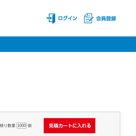
積り数量
個