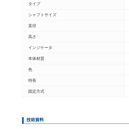
タイプ
シャフトサイズ
直径
高さ
インジケータ
本体材質
色
特長
固定方式
技術資料