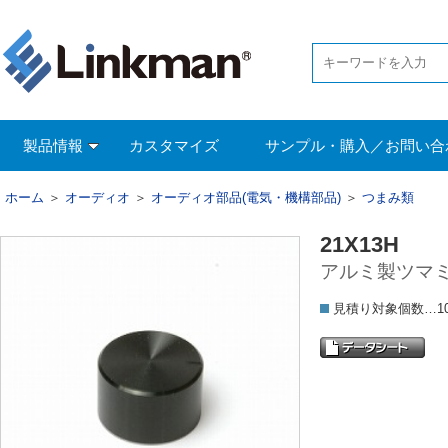
製品情報
カスタマイズ
サンプル・購入／お問い合
ホーム
＞
オーディオ
＞
オーディオ部品(電気・機構部品)
＞
つまみ類
21X13H
アルミ製ツマミ 黒
見積り対象個数…1