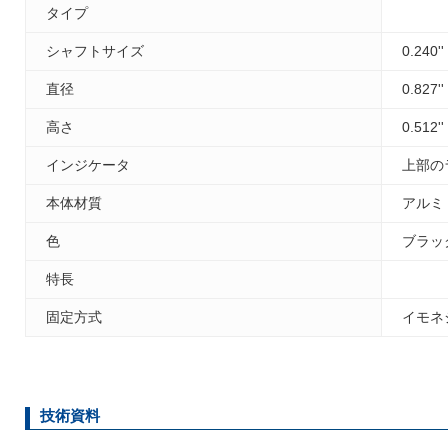
タイプ
シャフトサイズ
0.240'
直径
0.827'
高さ
0.512'
インジケータ
上部の
本体材質
アルミ
色
ブラッ
特長
固定方式
イモネ
技術資料