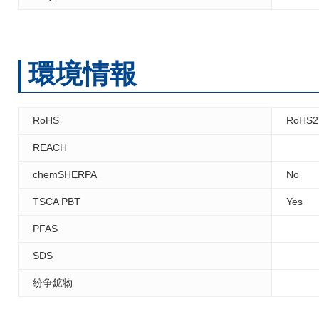
環境情報
RoHS
RoHS2
REACH
chemSHERPA
No
TSCA PBT
Yes
PFAS
SDS
紛争鉱物