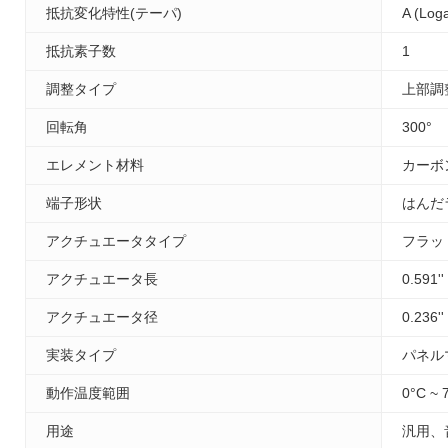
抵抗変化特性(テーパ)
A (Loga
抵抗素子数
1
調整タイプ
上部調
回転角
300°
エレメント材料
カーボ
端子形状
はんだ
アクチュエータタイプ
フラッ
アクチュエータ長
0.591'
アクチュエータ径
0.236'
実装タイプ
パネル
動作温度範囲
0°C ~ 
用途
汎用、