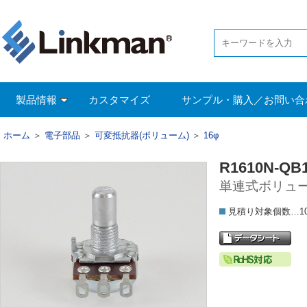
製品情報
カスタマイズ
サンプル・購入／お問い合
ホーム
＞
電子部品
＞
可変抵抗器(ボリューム)
＞
16φ
R1610N-QB1
単連式ボリュー
見積り対象個数…1