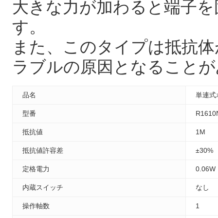
大きな力が加わると端子を
す。
また、このタイプは抵抗体
ラブルの原因となることが
品名
単連式
型番
R1610
抵抗値
1M
抵抗値許容差
±30%
定格電力
0.06W
内蔵スイッチ
なし
操作軸数
1