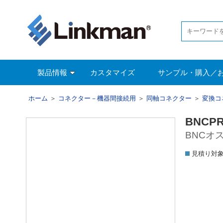
製品情報
カスタマイズ
サンプル・購入／
ホーム
＞
コネクター－機器間接続用
＞
同軸コネクター
＞
変換コ
BNCPR
BNCオ
見積り対象