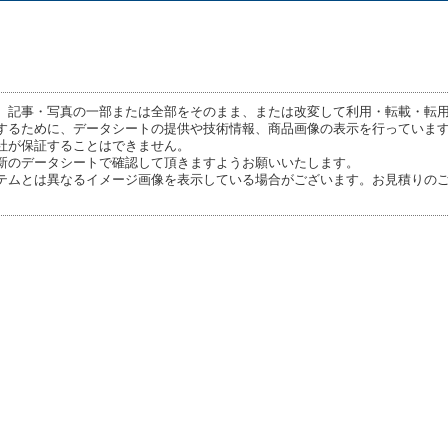
、記事・写真の一部または全部をそのまま、または改変して利用・転載・転
するために、データシートの提供や技術情報、商品画像の表示を行っていま
社が保証することはできません。
新のデータシートで確認して頂きますようお願いいたします。
テムとは異なるイメージ画像を表示している場合がございます。お見積りの