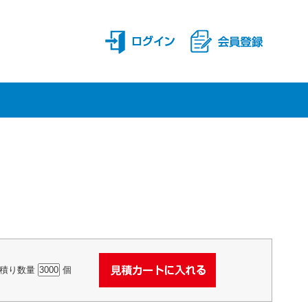
積り数量
個