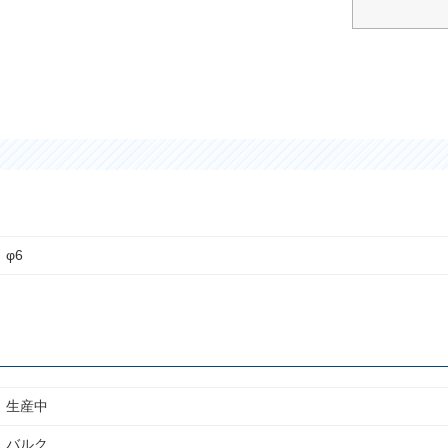
φ6
生産中
バルク