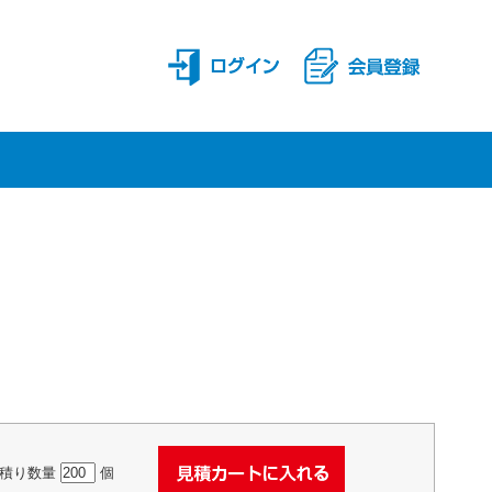
積り数量
個