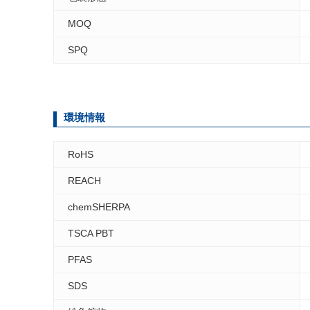
MOQ
SPQ
環境情報
RoHS
REACH
chemSHERPA
TSCA PBT
PFAS
SDS