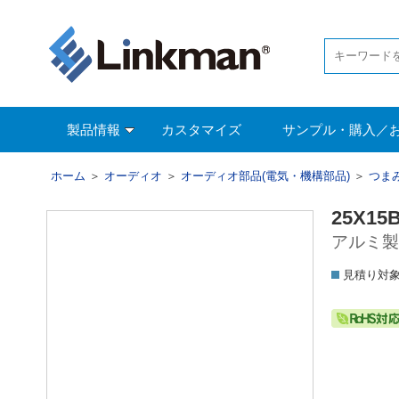
製品情報
カスタマイズ
サンプル・購入／
ホーム
＞
オーディオ
＞
オーディオ部品(電気・機構部品)
＞
つま
25X15B
アルミ製ツ
見積り対象