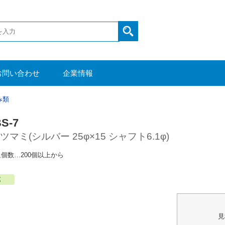
お問い合わせ
企業情報
み類
S-7
マミ(シルバー 25φ×15 シャフト6.1φ)
個数…200個以上から
見